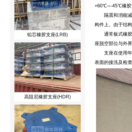
+60℃∽-45
隔震和消能减
构件上。由于结构
通常板式橡
铅芯橡胶支座(LRB)
座脱空部位与外
支座在使用
表面的接洗及检
高阻尼橡胶支座(HDR)