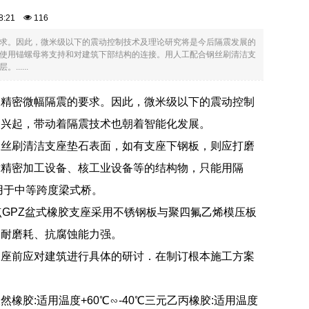
:48:21
116
求。因此，微米级以下的震动控制技术及理论研究将是今后隔震发展的
使用锚螺母将支持和对建筑下部结构的连接。用人工配合钢丝刷清洁支
....
高精密微幅隔震的要求。因此，微米级以下的震动控制
的兴起，带动着隔震技术也朝着智能化发展。
钢丝刷清洁支座垫石表面，如有支座下钢板，则应打磨
术精密加工设备、核工业设备等的结构物，只能用隔
用于中等跨度梁式桥。
点GPZ盆式橡胶支座采用不锈钢板与聚四氟乙烯模压板
、耐磨耗、抗腐蚀能力强。
支座前应对建筑进行具体的研讨．在制订根本施工方案
然橡胶:适用温度+60℃∽-40℃三元乙丙橡胶:适用温度