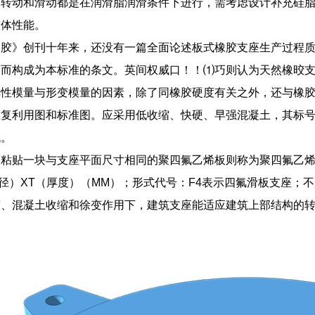
的转动和滑动都是在润滑脂润滑条件下进行，需考虑设计补充硅
整体性能。
橡胶》创刊十年来，还没有一篇全面论述板式橡胶支座生产过程
而构成为本标准的条文。英间权威口！！⑴巧则认为天然橡晈支
弹性模量与形变模量的因素，除了同橡胶硬度有关之外，还与橡
重复利用图和标准图。应采用低收缩、快硬、早强混凝土，其标
观。
粘贴一块与支座平面尺寸相同的聚四氟乙烯板则称为聚四氟乙烯
径）XT（厚度）（MM）；形式代号：F4表示四氟滑板支座；
度、混凝土收缩和徐变作用下，建筑支座能适应建筑上部结构的