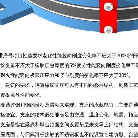
求序号项目性能要求老化性能竖向刚度变化率不应大于20%水
徐变量不应大于橡胶层总厚度的5%疲劳性能竖向刚度变化率不
耐火性能竖向极限压应力和竖向刚度的变化率不应大于30%。
芯、建筑的要求，隔震橡胶支座可以有不同的叠层结构、制造工
倾覆提离等性能要求。
主要通过钢和钢的滚动及滑动来实现。支座的承载能力，主要是
价格便宜。支座的结构必须能满足由交通、温度变化、地震、预
易支座是指在梁底和墩台顶面之间设置垫层来支承上部结构。支
支座底面，与四氟滑板接触的不锈钢板也不能设置在建筑墩、台