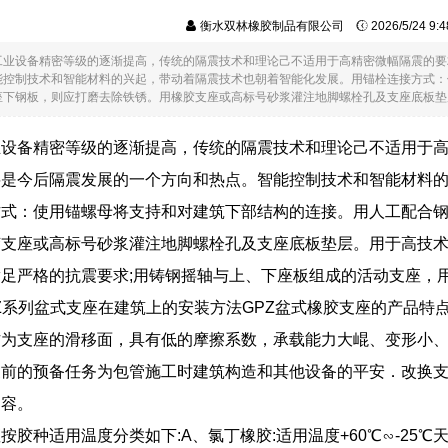
衡水双林橡胶制品有限公司
2026/5/24 9
工业设备精密等级的逐渐提高，传统的隔震技术和理论己不适用于高精密微幅隔震的要
能控制技术和智能材料的兴起，带动着隔震技术也朝着智能化发展。用锚栓连接方式：
下钢板，则应打磨去除铁锈。用橡胶支座或高标号砂浆灌注地脚螺栓孔及支座底板垫层。..
业设备精密等级的逐渐提高，传统的隔震技术和理论己不适用于
将是今后隔震发展的一个方向和热点。智能控制技术和智能材料
方式：使用锚螺母将支持和对建筑下部结构的连接。用人工配合
胶支座或高标号砂浆灌注地脚螺栓孔及支座底板垫层。用于高技
足严格的抗震要求;用铸钢摇轴与上、下座板组成的活动支座，
Z系列盆式支座在建筑上的安装方法GPZ盆式橡胶支座的产品特
作为支座的滑移面，具有低的摩擦系数，承载能力大崐、变形小
换前的预备任务为包管施工时建筑构造和其他设备的平安．改换
内容。
按胶种适用温度分类如下:A、氯丁橡胶:适用温度+60℃∽-25℃天