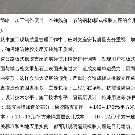
简略、加工制作便当、本钱贱价、节约钢材(板式橡胶支座的合用
)。
在从事施工现场质量管理工作中，应对支座安装质量充分重视，
查，确保建筑橡胶支座安装施工质量。
高速公路板式橡胶支座的实际使用情况进行调查，发现用户在板
平面与墩台处支承垫石上表面夹角过大，造成支座单边受力，因
挠曲变形，这样会加大梁底的倾角，严重时会造成板式橡胶支座
直接造价的因素很多，主要包括：工程所在场地、抗震设防类别
；设计技术水平，施工技术水平；隔震层设计；特殊用途等.按四川
：.隔震层增加造价部分：橡胶隔震支座：＋140～170元/平方
：＋10～13元/平方米隔震层设计成本：＋10～12元/平方米建筑
相关标准和各地应用实例，都可以说明隔震橡胶支座是目前建筑