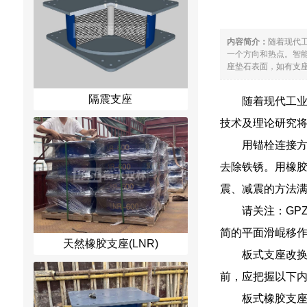
内容简介：
随着现代
一个方向和热点。智
座垫石表面，如有支座
隔震支座
随着现代工
技术及理论研究
用锚栓连接
去除铁锈。用橡
震、减震的方法满
请关注：GP
简的平面滑崐移
天然橡胶支座(LNR)
板式支座改
前，应把握以下
板式橡胶支座