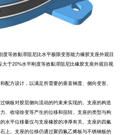
平刚度等效黏滞阻尼比水平极限变形能力橡胶支座外观目
应大于20%水平刚度等效黏滞阻尼比橡胶支座外观目视
艺和配方设计，以满足所需要的垂直钢度、侧向变形、
通过钢板对胶层侧向流动的约束来实现的。支座的构造
应力、收缩徐变等产生的位移和扭转。支座的类型与构
座的水平位移量仅与支座橡胶的净厚有关。支座的四氟
垫石上。支座的位移仍通过聚四氟乙烯板与不锈钢板的