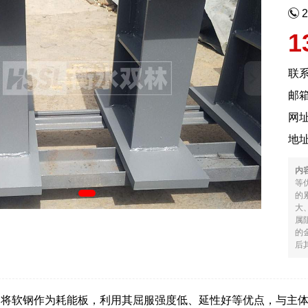
1
联
邮箱
网
地
内
等
的
大
属
的
后其
是将软钢作为耗能板，利用其屈服强度低、延性好等优点，与主