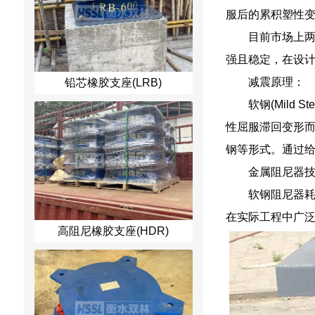
服后的累积塑性
目前市场上
强且稳定，在设计
减震原理：
铅芯橡胶支座(LRB)
软钢(Mil
性屈服滞回变形
钢等形式。通过给
金属阻尼器
软钢阻尼器
在实际工程中广
高阻尼橡胶支座(HDR)