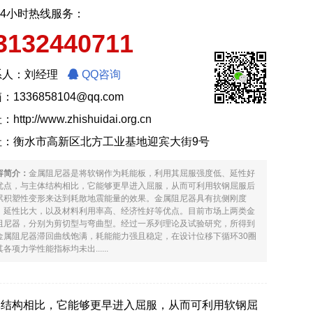
24小时热线服务：
3132440711
系人：刘经理
QQ咨询
：1336858104@qq.com
址：
http://www.zhishuidai.org.cn
址：衡水市高新区北方工业基地迎宾大街9号
容简介：
金属阻尼器是将软钢作为耗能板，利用其屈服强度低、延性好
优点，与主体结构相比，它能够更早进入屈服，从而可利用软钢屈服后
累积塑性变形来达到耗散地震能量的效果。金属阻尼器具有抗侧刚度
、延性比大，以及材料利用率高、经济性好等优点。目前市场上两类金
阻尼器，分别为剪切型与弯曲型。经过一系列理论及试验研究，所得到
金属阻尼器滞回曲线饱满，耗能能力强且稳定，在设计位移下循环30圈
各项力学性能指标均未出......
体结构相比，它能够更早进入屈服，从而可利用软钢屈