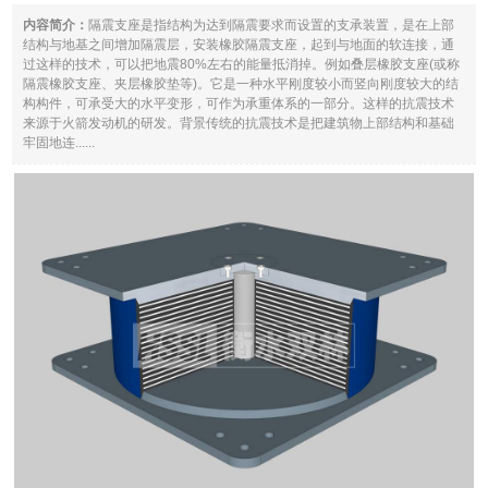
内容简介：
隔震支座是指结构为达到隔震要求而设置的支承装置，是在上部
结构与地基之间增加隔震层，安装橡胶隔震支座，起到与地面的软连接，通
过这样的技术，可以把地震80%左右的能量抵消掉。例如叠层橡胶支座(或称
隔震橡胶支座、夹层橡胶垫等)。它是一种水平刚度较小而竖向刚度较大的结
构构件，可承受大的水平变形，可作为承重体系的一部分。这样的抗震技术
来源于火箭发动机的研发。背景传统的抗震技术是把建筑物上部结构和基础
牢固地连......