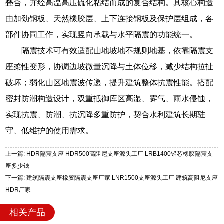
叠合，并经高温高压硫化粘结而成的复合结构。其核心构造
由加劲钢板、天然橡胶层、上下连接钢板及保护层组成，各
部件协同工作，实现竖向承载与水平隔震的功能统一。
隔震技术可有效适配山地坡地不规则地基，依靠隔震支
座柔性变形，协调边坡微量沉降与土体位移，减少结构拉扯
破坏；弱化山区地震波传递，提升建筑整体抗震性能。搭配
密封防潮构造设计，双重抵御库区高湿、雾气、雨水侵蚀，
实现抗震、防潮、抗沉降多重防护，契合水利建筑长期驻
守、低维护的使用需求。
上一篇: HDR隔震支座 HDR500高阻尼支座源头工厂 LRB1400铅芯橡胶隔震支
座多少钱
下一篇: 建筑隔震支座橡胶隔震支座厂家 LNR1500支座源头工厂 建筑高阻尼支座
HDR厂家
相关产品