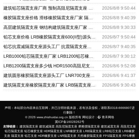
建筑铅芯隔震支座厂商 预制高阻尼隔震支座 HDR800高阻尼橡胶隔震支座厂家电话
2026/8/8 9:50:44
橡胶隔震支座价格 滑移橡胶隔震支座厂家 隔震橡胶支座报价
2026/8/8 9:40:39
高层建筑隔震支座 钢结构建筑隔震支座厂家 建筑橡胶隔震支座LRB500厂家
2026/8/8 9:30:33
铅芯支座价格 LRB橡胶隔震支座600(II型)源头工厂 LRB橡胶隔震支座1300
2026/8/7 9:50:44
铅芯抗震减隔震支座源头工厂 抗震隔震支座工厂生产厂家 建筑非连续端铅芯橡胶隔震支座厂家
2026/8/7 9:40:35
LRB1000铅芯隔震支座厂家 LRB1200铅芯橡胶隔震支座生产厂家 建筑LNG隔震支座
2026/8/7 9:30:12
LRB1200隔震支座多少钱 HDR1500高阻尼支座源头工厂 水平力分散型橡胶隔震支座源头工厂
2026/8/6 9:52:08
建筑圆形橡胶隔震支座源头工厂 LNR700支座源头工厂 LRB1100铅芯隔震支座多少钱
2026/8/6 9:41:37
建筑隔震支座橡胶隔震支座厂家 LRB隔震支座1000(II型) HDR900高阻尼支座生产厂家
2026/8/6 9:30:43
声明：本站部分内容来自互联网，并已注明转载来源，若有涉及侵权，请联系0318-6666807进
行删除！
© 2026 www.zhishuidai.org.cn 版权所有 网站设计：
青禾网络
冀ICP备16028262号
友情链接：
建筑隔震支座
建筑减隔震
高阻尼隔震支座
摩擦摆隔震支座
建筑减震支座
高阻尼支座
铅芯隔震支座
铅芯橡胶支座
HDR隔震支座
LNR橡胶支座
LRB隔震支座
LRB铅芯支座
LRB橡胶
支座
隔震支座
铅芯支座
HDR橡胶支座
LNR隔震支座
天然橡胶隔震支座
FPS隔震支座
FPS摩擦