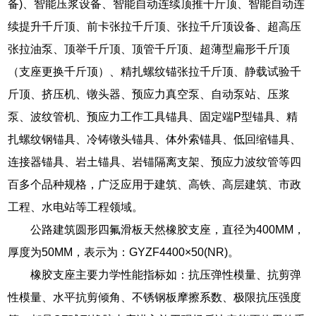
备)、智能压浆设备、智能自动连续顶推千斤顶、智能自动连
续提升千斤顶、前卡张拉千斤顶、张拉千斤顶设备、超高压
张拉油泵、顶举千斤顶、顶管千斤顶、超薄型扁形千斤顶
（支座更换千斤顶）、精扎螺纹锚张拉千斤顶、静载试验千
斤顶、挤压机、镦头器、预应力真空泵、自动泵站、压浆
泵、波纹管机、预应力工作工具锚具、固定端P型锚具、精
扎螺纹钢锚具、冷铸镦头锚具、体外索锚具、低回缩锚具、
连接器锚具、岩土锚具、岩锚隔离支架、预应力波纹管等四
百多个品种规格，广泛应用于建筑、高铁、高层建筑、市政
工程、水电站等工程领域。
公路建筑圆形四氟滑板天然橡胶支座，直径为400MM，
厚度为50MM，表示为：GYZF4400×50(NR)。
橡胶支座主要力学性能指标如：抗压弹性模量、抗剪弹
性模量、水平抗剪倾角、不锈钢板摩擦系数、极限抗压强度