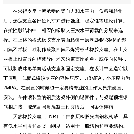
在求得支座上所承受的竖向力和水平力、位移和转角
后，选定支座各部位尺寸并进行强度、稳定性等理论计算。
在柔性墩结构中，相应的橡胶支座按水平荷载的分配来选
择。在上述的板式橡胶支座表面粘覆一层厚2MM-3MM的聚
四氟乙烯板．就制作成聚四氟乙烯滑板式橡胶支座。在上支
座板上设置导向槽或导向环来约束支座的单向或多向位移，
可以制成球形单向活动支座和固定支座。在设计中应遵守以
下原则：1.板式橡晈支座的容许压应力力8MPA，小压应力为
2MPA。在设置的时候也一定要请专业的工作人员来设置、
安装。在伸缩装置的钢质边梁外侧的锚固件，与梁端预埋钢
筋相焊接，浇筑高强度混凝土过渡段后，同梁体连结。
天然橡胶支座（LNR）：由多层橡胶夹着钢板构成，具
有低水平刚度和高竖向刚度，适用于一般结构和重要结构。