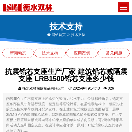
技术支持
网站首页
技术支持
新闻动态
技术支持
应用案例
常见问题
抗震铅芯支座生产厂家 建筑铅芯减隔震
支座 LRB1500铅芯支座多少钱
衡水双林橡胶制品有限公司
2025/9/4 9:54:43
326
内容简介：
在求得支座上所承受的竖向力和水平力、位移和转角后，选定支
座各部位尺寸并进行强度、稳定性等理论计算。在柔性墩结构中，相应的橡
胶支座按水平荷载的分配来选择。在上述的板式橡胶支座表面粘覆一层厚
2MM-3MM的聚四氟乙烯板．就制作成聚四氟乙烯滑板式橡胶支座。在上支
座板上设置导向槽或导向环来约束支座的单向或多向位移，可以制成球形单
向活动支座和固定支座。在设计中应遵守以下原则：1.板式橡晈支座的容许
压应力力8......