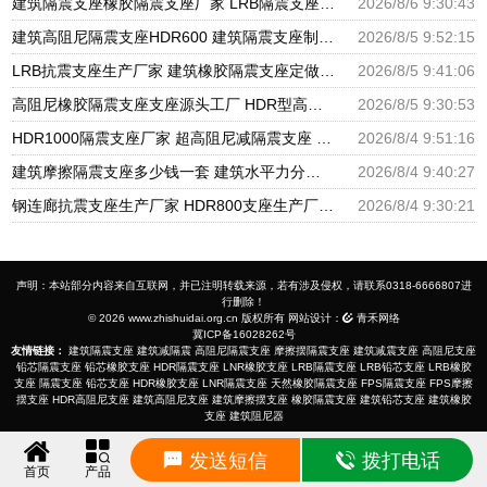
建筑隔震支座橡胶隔震支座厂家 LRB隔震支座1000(II型) HDR900高阻尼支座生产厂家
2026/8/6 9:30:43
建筑高阻尼隔震支座HDR600 建筑隔震支座制造商源头工厂 建筑隔震支座LNR800生产厂家
2026/8/5 9:52:15
LRB抗震支座生产厂家 建筑橡胶隔震支座定做 建筑矩形铅芯橡胶隔震支座源头工厂
2026/8/5 9:41:06
高阻尼橡胶隔震支座支座源头工厂 HDR型高阻尼隔震支座厂家电话 建筑高阻尼减震隔震支座厂家
2026/8/5 9:30:53
HDR1000隔震支座厂家 超高阻尼减隔震支座 LNR600支座多少钱
2026/8/4 9:51:16
建筑摩擦隔震支座多少钱一套 建筑水平力分散力型橡胶隔震支座厂家 高阻尼HDR橡胶隔震支座什么价格
2026/8/4 9:40:27
钢连廊抗震支座生产厂家 HDR800支座生产厂家 LNR建筑隔震支座多少钱
2026/8/4 9:30:21
声明：本站部分内容来自互联网，并已注明转载来源，若有涉及侵权，请联系0318-6666807进
行删除！
© 2026 www.zhishuidai.org.cn 版权所有 网站设计：
青禾网络
冀ICP备16028262号
友情链接：
建筑隔震支座
建筑减隔震
高阻尼隔震支座
摩擦摆隔震支座
建筑减震支座
高阻尼支座
铅芯隔震支座
铅芯橡胶支座
HDR隔震支座
LNR橡胶支座
LRB隔震支座
LRB铅芯支座
LRB橡胶
支座
隔震支座
铅芯支座
HDR橡胶支座
LNR隔震支座
天然橡胶隔震支座
FPS隔震支座
FPS摩擦
摆支座
HDR高阻尼支座
建筑高阻尼支座
建筑摩擦摆支座
橡胶隔震支座
建筑铅芯支座
建筑橡胶
支座
建筑阻尼器
发送短信
拨打电话
首页
产品