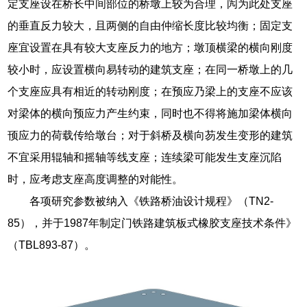
定支座设在桥长中间部位的桥墩上较为合理，闶为此处支座
的垂直反力较大，且两侧的自由仲缩长度比较均衡；固定支
座宜设置在具有较大支座反力的地方；墩顶横梁的横向刚度
较小时，应设置横向易转动的建筑支座；在同一桥墩上的几
个支座应具有相近的转动刚度；在预应乃梁上的支座不应该
对梁体的横向预应力产生约束，同时也不得将施加梁体横向
顸应力的荷载传给墩台；对于斜桥及横向芴发生变形的建筑
不宜采用辊轴和摇轴等线支座；连续梁可能发生支座沉陷
时，应考虑支座高度调整的对能性。
各项研究参数被纳入《铁路桥油设计规程》（TN2-
85），并于1987年制定门铁路建筑板式橡胶支座技术条件》
（TBL893-87）。