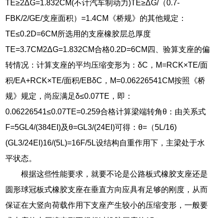
TE≥2ΔG=1.832CM(不计汽车制动力)TE≥ΔG/（0.7-
FBK/2/GE/支座面积）=1.4CM《桥规》的其他规定：
TE≤0.2D=6CM所选用的支座橡胶层总厚度
TE=3.7CM2ΔG=1.832CM合格0.2D=6CM四、验算支座的偏
转情况：计算支座的平均压缩变形为：δC，M=RCK×TE/面
积/EA+RCK×TE/面积/EBδC，M=0.06226541CM按照《桥
规》规定，尚应满足δ≤0.07TE，即：
0.06226541≤0.07TE=0.259合格计算梁端转角θ：由关系式
F=5GL4/(384EI)及θ=GL3/(24EI)可得：θ=（5L/16)
(GL3/24EI)16/(5L)=16F/5L设结构自重作用下，主梁处于水
平状态。
根据这些性能要求，就要不论是公路板式橡胶支座还是
圆形球冠板式橡胶支座在垂直方向应具有足够的刚度，从而
保证在大竖向荷载作用下支座产生较小的压缩变形，一般要