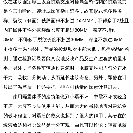
仅在建筑固定墩上设置抗震支座对提高全桥结构的抗震能力
是不言而喻的。裂缝成因复杂而繁多，故其形式也多种多
样。裂纹（侧面）缺胶面积不超过150MM2，不得多于2处且
内部嵌件不许外露裂纹长度不超过30MM，深度不超过
3MM，不得多于裂纹长度不超过30MM，深度不超过3MM，
不得多于3处另外，产品的检测频次不能太低，包括成品的检
测，通过检测记录要能真实地反映产品及生产过程的质量水
平。另外，当各种车辆通过建筑时，橡胶支座能均匀分布水
平力，吸收部分振动，从而延长建筑寿命。另外，即使在计
算出了温差后，也还要把一些不可估量的因素计算进去。
使用隔震体系的建筑能做到小震不坏，中震不坏或轻度
不坏，大震不丧失使用功能，从而大大的减轻地震对建筑物
的破坏程度，对震后的救灾也起到了很大的作用，其潜在的
经济效益和社会效益是十分可观，由此可以推论：隔震橡胶