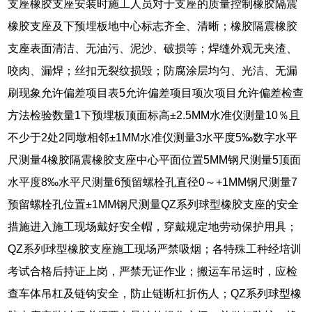
支座橡胶支座安装时施工人员对于支座的质量控制橡胶隔震
橡胶支座及下预埋板地中心标志齐全、清晰；橡胶隔震橡胶
支座表面清洁、无油污、泥沙、破损等；焊缝外观无夹渣、
咬肉、漏焊；丝扣无裂纹损毁；防腐涂层均匀、光洁、无漏
刷现象允许偏差项目表5允许偏差项目项次项目允许偏差检查
方法检验数量1下预埋板顶面标高±2.5MM水准仪测量10％且
不少于2处2同墩相邻±1MM水准仪测量3水平度5‰数字水平
尺测量4橡胶隔震橡胶支座中心平面位置5MM钢尺测量5顶面
水平度8‰水平尺测量6预留螺栓孔直径0～+1MM钢尺测量7
预留螺栓孔位置±1MM钢尺测量QZ系列球型橡胶支座的安全
措施进入施工现场戴好安全帽，穿戴规定地劳动保护用具；
QZ系列球型橡胶支座施工现场严禁吸烟；各特殊工种经培训
考试合格后持证上岗，严禁无证作业；搬运车吊运时，应检
查车体吊杠及链钩安全，防止链断杠折伤人；QZ系列球型橡