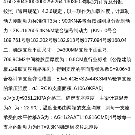
4.60.280430000000259264.130360.8制动力计算及分配：
按照《通用规范》4.3.6规定，以一联作为加载长度，计算制
动力则制动力标准值T3为：900KN各墩台按照刚度分配制动
力：ΣK=162605.4KN/M墩台编号制动力（KN）0号台
189.761号墩182.202号墩182.913号墩177.094号墩168.04
二、确定支座平面尺寸：D=300MM支座平面面积：
706.9CM2中间橡胶层厚度为：0.8CM查行业标准《公路建筑
板式橡胶支座规格系列》得到支座的平面形状系数S=9.06>8
合格计算支座弹性模量：EJ=5.4GE×S2=443.3MPA验算支座
的承压强度：σJ=RCK/支座面积=6106.0KPA则
σJ<[σJ]=9351.2KPA合格三、确定支座厚度：主梁计算温差
为ΔT为：22.9℃，温度变形由两端的支座均摊，则每一支座
承受的水平位移ΔG为：ΔG=1/2AΔTL=0.916CM则4号墩每一
支座的制动力为HT=9.3KN确定橡胶片总厚度