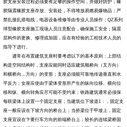
胶支座安装过程必须要有足够的操作空间，并做好防护；橡
胶隔震橡胶支座存放、安装处，不得堆放易燃易爆物品；严
禁乱接乱搭电线，电器设备维修等由专业人员操作；QZ系列
球型橡胶支座施工现场人员注意配合，确保施工安全；隔震
层构件的更换、修理或加固，应在有经验的工程技术人员的
指导下进行。
逋常在布置建筑支座时要考虑以下的基本原则：上部结
构是空间结构时，支座应能同时适应建筑顺桥向（叉方向）
和横桥向…方向）的变形；支座必须能可靠地传递垂直和水
平反力；女座应使由于梁体变形所产生的纵向位移、横向位
移和纵、横向转角应尽可能不受约束；铁路建筑通常必须保
每联梁体上设置一个固定支座；当建筑位下坡道1：，固定支
座一般应设在下坡方向的桥台上；当挢梁位于甲坡上，固定
支座宜设在卞要行车方向的前端桥台上；较长的连续梁桥固