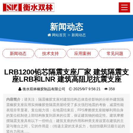
新闻动态
网站首页
新闻动态
新闻动态
技术支持
应用案例
常见问题
LRB1200铅芯隔震支座厂家 建筑隔震支
座LRB和LNR 建筑高阻尼抗震支座
衡水双林橡胶制品有限公司
2025/9/7 9:56:21
358
内容简介：
请关注：隔震橡胶支座对建筑结构总体造价影响的分析外建筑隔
震橡胶支座应用实例橡胶垫隔震房屋经受了多次强烈地震的考验，减震性能
表现非常显著。复位能力强：在地震结束后，FPS摩擦摆支座能够利用自身
的复位机制使上部结构恢复到原来的位置，保证建筑物的稳定性。建筑摩擦
摆隔震支座具有以下一些特点：建筑支座的作用和种类支座设置在建筑的主
梁与墩台之间，它的作用是：(传递主梁的支承反力，包括恒载和活载引起的
竖向力和水......