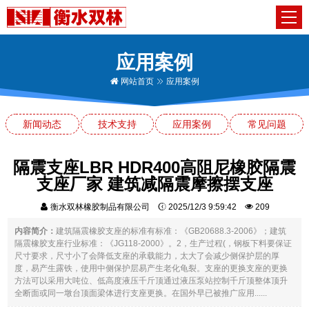
应用案例
网站首页
应用案例
新闻动态
技术支持
应用案例
常见问题
隔震支座LBR HDR400高阻尼橡胶隔震
支座厂家 建筑减隔震摩擦摆支座
衡水双林橡胶制品有限公司
2025/12/3 9:59:42
209
内容简介：
建筑隔震橡胶支座的标准有标准：《GB20688.3-2006》；建筑
隔震橡胶支座行业标准：《JG118-2000》。2，生产过程(，钢板下料要保证
尺寸要求，尺寸小了会降低支座的承载能力，太大了会减少侧保护层的厚
度，易产生露铁，使用中侧保护层易产生老化龟裂。支座的更换支座的更换
方法可以采用大吨位、低高度液压千斤顶通过液压泵站控制千斤顶整体顶升
全断面或同一墩台顶面梁体进行支座更换。在国外早已被推广应用......