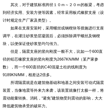
其次，对于建筑标准跨径１０ｍ～２０ｍ的板梁，考虑
到经济实用、安装方便等因素，经常采用板式橡胶支座（设
计时规定生产厂家及类型）。
如果在支座安装时，采用螺丝或钢楔块等措施进行支座
调平，在灌注砂浆垫层凝固后，必须拆除调平螺丝及钢楔
块，以便保证使砂浆垫均匀传力。
但是，隔震支座的竖向刚度一般不大，比如一个600直
径的铅芯橡胶支座的竖向刚度为2667KN/MM（某产家参
数），而一个600直径的C40混凝土柱的线刚度为
9189KN/MM，相差达2倍多。
所谓隔震就是在建筑物基础和地基之间安装可动式隔震
装置，当像地震等外来力来袭，该装置就像打太极一样，将
震动能量转换、消耗，“避免”建筑物受到震动的影响，大大
降低建筑物承受的破坏力。