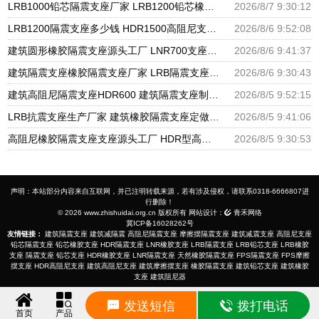
LRB1000铅芯隔震支座厂家 LRB1200铅芯橡胶隔震支座生产厂家 建筑LNG隔震支座
2026/8/7 9:30:12
LRB1200隔震支座多少钱 HDR1500高阻尼支座源头工厂 水平力分散型橡胶隔震支座源头工厂
2026/8/6 9:52:08
建筑圆形橡胶隔震支座源头工厂 LNR700支座源头工厂 LRB1100铅芯隔震支座多少钱
2026/8/6 9:41:37
建筑隔震支座橡胶隔震支座厂家 LRB隔震支座1000(II型) HDR900高阻尼支座生产厂家
2026/8/6 9:30:43
建筑高阻尼隔震支座HDR600 建筑隔震支座制造商源头工厂 建筑隔震支座LNR800生产厂家
2026/8/5 9:52:15
LRB抗震支座生产厂家 建筑橡胶隔震支座定做 建筑矩形铅芯橡胶隔震支座源头工厂
2026/8/5 9:41:06
高阻尼橡胶隔震支座支座源头工厂 HDR型高阻尼隔震支座厂家电话 建筑高阻尼减震隔震支座厂家
2026/8/5 9:30:53
声明：本站部分内容来自互联网，并已注明转载来源，若有涉及侵权，请联系0318-6666807进
行删除！
© 2026 www.zhishuidai.org.cn 版权所有 网站设计：
青禾网络
冀ICP备16028262号
友情链接：
建筑隔震支座
建筑减隔震
高阻尼隔震支座
摩擦摆隔震支座
建筑减震支座
高阻尼支座
铅芯隔震支座
铅芯橡胶支座
HDR隔震支座
LNR橡胶支座
LRB隔震支座
LRB铅芯支座
LRB橡胶
支座
隔震支座
铅芯支座
HDR橡胶支座
LNR隔震支座
天然橡胶隔震支座
FPS隔震支座
FPS摩擦
摆支座
HDR高阻尼支座
建筑高阻尼支座
建筑摩擦摆支座
橡胶隔震支座
建筑铅芯支座
建筑橡胶
支座
建筑阻尼器
发送短信
拨打电话
首页
产品