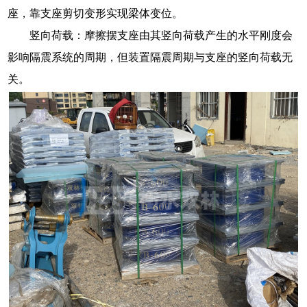
座，靠支座剪切变形实现梁体变位。
竖向荷载：摩擦摆支座由其竖向荷载产生的水平刚度会
影响隔震系统的周期，但装置隔震周期与支座的竖向荷载无
关。