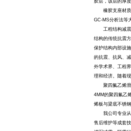
胶层，该层的厚
橡胶支座材质
GC-MS分析法
工程结构减
结构的传统抗震
保护结构内部设
的抗震、抗风、
外学术界、工程
理和经济。随着
聚四氟乙烯滑
4MM的聚四氟乙
烯板与梁底不锈
我公司专业
售后维护等成套技