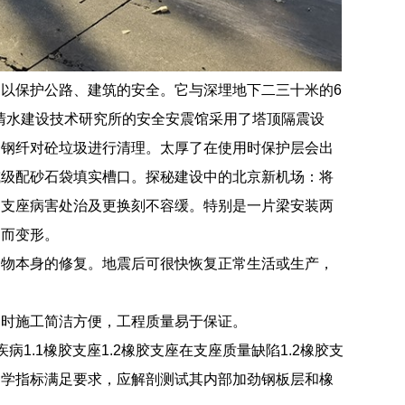
以保护公路、建筑的安全。它与深埋地下二三十米的6
的清水建设技术研究所的安全安震馆采用了塔顶隔震设
用钢纤对砼垃圾进行清理。太厚了在使用时保护层会出
或级配砂石袋填实槽口。探秘建设中的北京新机场：将
，支座病害处治及更换刻不容缓。特别是一片梁安装两
匀而变形。
构物本身的修复。地震后可很快恢复正常生活或生产，
同时施工简洁方便，工程质量易于保证。
.1橡胶支座1.2橡胶支座在支座质量缺陷1.2橡胶支
力学指标满足要求，应解剖测试其内部加劲钢板层和橡