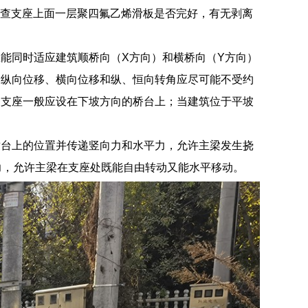
检查支座上面一层聚四氟乙烯滑板是否完好，有无剥离
能同时适应建筑顺桥向（X方向）和横桥向（Y方向）
的纵向位移、横向位移和纵、恒向转角应尽可能不受约
定支座一般应设在下坡方向的桥台上；当建筑位于平坡
墩台上的位置并传递竖向力和水平力，允许主梁发生挠
力，允许主梁在支座处既能自由转动又能水平移动。