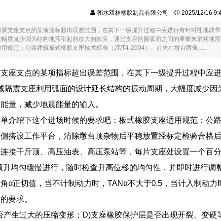
衡水双林橡胶制品有限公司
2025/12/16 9
橡胶支座支点的某项指标超出误差范围，在其下一级提升过程中应进行有针对性地调节，
大幅度减少因为结构地震引起的放大的效应，通过支座的圆弧面之间的摩擦来消耗地震
规范：公路建筑板式橡胶支座技术标准（JT/T4-2004）。首先在墩台两侧......
胶支座支点的某项指标超出误差范围，在其下一级提升过程中应
摆减隔震支座利用弧面的设计延长结构的振动周期，大幅度减少
震能量，减少地震能量的输入。
单介绍下这个进场时候的要求吧：板式橡胶支座适用规范：公路建筑板
两侧搭设工作平台，清除墩台顶杂物后平稳放置经标定检验合格
管连接千斤顶、高压油表、高压泵站等，每片支座处设置一个百
顶升均匀缓慢进行，随时检查升高位移的均匀性，并即时进行调
角α正切值，当不计制动力时，TANα不大于0.5，当计入制动力时，
04的要求。
是否产生过大的压缩变形；D)支座橡胶保护层是否出现开裂、变硬