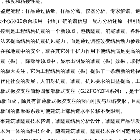
度，强度和粘接性能。
鉴定流程：样品通过估量、样品分离、仪器分析、专家解谱、逆向分
等大小仪器10余台联用，得到正确的谱信息，配方分析还原，指引
震控制是工程结构抗震的一个新领域，包括隔震、消能减震、各
方法来提高结构的抗震抗风能力，而是通过调整改变结构动力参
施在强地震中的安全，或在其它外干扰力作用下使结构满足更高
减震（振）、降噪等领域中，显示出明显的减震（振）效果，取
界的极大关注，它为工程结构的减震（振）提供了一条崭新的途
现代化社会的发展，人们对抗震、减震、抗风要求的日益提高，
板式橡胶支座简称四氟滑板式支座（GJZFGYZF4系列），是
烯板而成，除具有普通板式橡胶支座的竖向刚度与压缩变形，且
钢板间的低摩擦系数可使建筑上部构造水平位移不受限制。
从事建筑减隔震技术咨询，减隔震结构分析设计，减隔震产品研
术为一体的高科技企业。随着建筑减震、隔震技术在全国范围的大