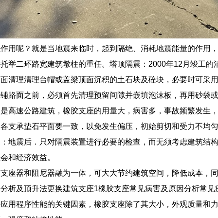
么作用呢？就是当地震来临时，起到隔绝、消耗地震能量的作用，
托举二环路宽建筑墩柱的重任。塔顶隔震：2000年12月竣工
顶面清理清理台帽或盖梁顶面沉积的土石块及砼块，必要时可采
摊铺路面之前，必须首先清理预留间隙并嵌填泡沫板，再用砂袋
别是高速公路建筑，橡胶支座的用量大，病害多，事故频繁发生
，各支承垫石平面要一致，以免发生偏压，初始剪切和受力不均
复：地震后．只对隔震装置进行必要的检查，而无须考虑建筑结
社会和经济效益。
胶支座器和阻尼器融为一体，可大大节约建筑空间，降低成本，
分析及顶升法更换建筑支座1橡胶支座常见病害及原因分析常见疾病1
持应用程序性能的关键因素，橡胶支座除了其大小，外观质量和