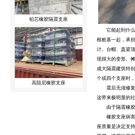
铅芯橡胶隔震支座
它能起到什
根桩基一起，承担
计。台帽、盖梁
现很大的变形。
成大隔震建筑特
个或四个支座时
高阻尼橡胶支座
震后无须修
这带来极明显的
由于隔震橡
橡胶支座病害
座质量是决定支