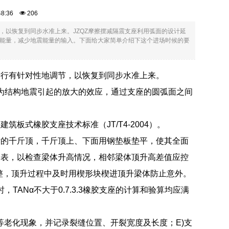
:48:36
206
以恢复到同步水准上来。JZQZ摩擦摆减隔震支座利用弧面的设计延
能量，减少地震能量的输入。下面给大家简单介绍下这个进场时候的要
进行有针对性地调节，以恢复到同步水准上来。
因为结构地震引起的放大的效应，通过支座的圆弧面之间
式橡胶支座技术标准（JT/T4-2004）。
后的千斤顶，千斤顶上、下面用钢垫板垫平，使其全面
分表，以检查梁体升高情况，相邻梁体顶升高差值应控
整，顶升过程中及时用楔形块楔进顶升梁体防止意外。
TANα不大于0.7.3.3橡胶支座的计算和验算均应满
等老化现象，并记录裂缝位置、开裂宽度及长度；E)支