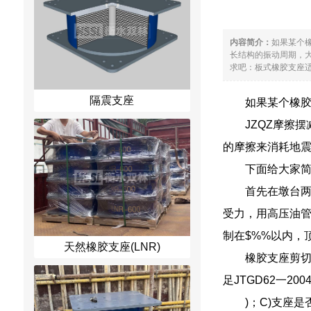
内容简介：
如果某个
长结构的振动周期，
求吧：板式橡胶支座适用
隔震支座
如果某个橡
JZQZ摩擦
的摩擦来消耗地
下面给大家简
首先在墩台
受力，用高压油
制在$%%以内，
天然橡胶支座(LNR)
橡胶支座剪切
足JTGD62一20
)；C)支座