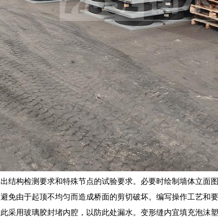
提出结构检测要求和特殊节点的试验要求。必要时绘制墙体立面
。避免由于起顶不均匀而造成桥面的剪切破坏。编写操作工艺和
因此采用玻璃胶封堵内腔，以防此处漏水。变形缝内宜填充泡沫