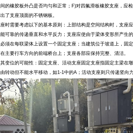
间的橡胶板外凸是否均匀和正常；F)对四氟滑板橡胶支座，应
滑出了支座顶面的不锈钢板。
座时需要考虑以下的基本原则：上部结构是空间结构时，支座应
须能可靠的传递垂直和水平反力；支座应使由于梁体变形所产生
常必须在每联梁体上设置一个固定支座；当建筑位于坡道上，固
设在主要行车方向的前端桥台上；支座各部应保持完整、清洁。
按其变位的可能性：固定支座、活动支座固定支座指固定主梁在
由转动但不能水平移动，如1-1中的A；活动支座则只传递竖向