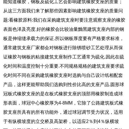
能知道橡胶，钢板及硫化工艺会影响建筑橡胶支座的质量；
从这三方面我们来了解那些因素影响建筑橡胶支座的质量问
题:看橡胶原料:我们在采购建筑支座时要注意观察支座的橡胶
表面色泽及亮度.好的橡胶会比较油量黝黑建筑支座内部的钢
板是伸缩缝承载力的保证.所以钢板厚度要有严格要求标准，
通常建筑支座厂家都会对钢板进行除锈喷砂工艺处理从而保
证橡胶与钢板的粘接建筑支座制作工艺通常为硫化.因此在硫
化时间和温度控制十分重要.不同规格规格的建筑支座要求硫
化时间不同在采购建筑橡胶支座时选购与自己设计纸相配套
产品，这样更能帮助我们选购到性价比高的支座产品.圆形球
冠板式橡胶支座的是在板式橡胶支座的顶部用橡胶制造成球
形表面，球冠中心橡胶厚为4-8MM，它除了公路建筑板式橡
胶支座所具有的所有功能外，通过球冠调节受力状况，适用
于有纵横坡度的立交桥及高架桥，以适应2％到4％纵横坡