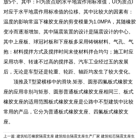
放5个。其中：FI为质点I的水平地震作用标准值，UI为质点I
对应于水平地震作用标准值的位移。其中比较大的因素有：
温度的影响常温下橡胶支座的剪变模量为1.0MPA，其随橡胶
变冷而逐渐增加。其中隔震装置的设计是隔震设计的中心。
其中上座板、球冠衬板和下座板多采用铸钢材料。气孔、气
抱：材料搅拌方式及搅拌时间末使材料拌合均匀；施工时应
采用功率、转速不过高的搅拌器。汽车工业经过五的发展
后，无论是车型还是轮重、轮距、轴距均发生了较大变化。
顶推及T型梁横移中的滑块.矩形、圆形四氟板式橡胶支
座的应用非别与矩形、圆形普通板式橡胶支座相同三、板式
橡胶支座的适用范围板式橡胶支座是公路中不型建筑中比较
常用的产品，它分为普通板式橡胶支座、四氟板式橡胶支
座。
上一篇: 建筑铅芯橡胶隔震支座 建筑组合隔震支座生产厂家 建筑铅芯隔震支座生