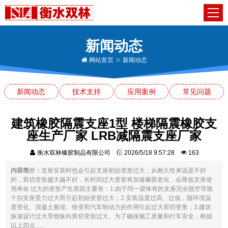
新闻动态
网站首页
新闻动态
新闻动态
技术支持
应用案例
常见问题
建筑橡胶隔震支座1型 楼梯隔震橡胶支
座生产厂家 LRB减隔震支座厂家
衡水双林橡胶制品有限公司
2026/5/18 9:57:28
163
内容简介：
支座安装时也会引起支座初始变形过大，从耐久性来说是不好
的，剪切变形越大越不好，长时间过大变形将加速橡胶老化，会降低支座使
用寿命.过大的变形产生原因主要有：1.由于同一梁体有的支座完全脱空导致
个别支座受力过大而引起初始变形过大；2.安装温度过高、过低，随环境温
度变化、混凝土胀缩、徐变和汽车制动力的作用引起过大剪切变形；3.建筑
纵坡设计过大导致纵向剪切变形过大。为了确保施工质量和行车安全，根据
以上四点......