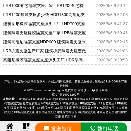
LRB1000铅芯隔震支座厂家 LRB1200铅芯橡胶隔震支座生产厂家 建筑LNG隔震支座
2026/8/7 9:30:12
LRB1200隔震支座多少钱 HDR1500高阻尼支座源头工厂 水平力分散型橡胶隔震支座源头工厂
2026/8/6 9:52:08
建筑圆形橡胶隔震支座源头工厂 LNR700支座源头工厂 LRB1100铅芯隔震支座多少钱
2026/8/6 9:41:37
建筑隔震支座橡胶隔震支座厂家 LRB隔震支座1000(II型) HDR900高阻尼支座生产厂家
2026/8/6 9:30:43
建筑高阻尼隔震支座HDR600 建筑隔震支座制造商源头工厂 建筑隔震支座LNR800生产厂家
2026/8/5 9:52:15
LRB抗震支座生产厂家 建筑橡胶隔震支座定做 建筑矩形铅芯橡胶隔震支座源头工厂
2026/8/5 9:41:06
高阻尼橡胶隔震支座支座源头工厂 HDR型高阻尼隔震支座厂家电话 建筑高阻尼减震隔震支座厂家
2026/8/5 9:30:53
声明：本站部分内容来自互联网，并已注明转载来源，若有涉及侵权，请联系0318-6666807进
行删除！
© 2026 www.zhishuidai.org.cn 版权所有 网站设计：
青禾网络
冀ICP备16028262号
友情链接：
建筑隔震支座
建筑减隔震
高阻尼隔震支座
摩擦摆隔震支座
建筑减震支座
高阻尼支座
铅芯隔震支座
铅芯橡胶支座
HDR隔震支座
LNR橡胶支座
LRB隔震支座
LRB铅芯支座
LRB橡胶
支座
隔震支座
铅芯支座
HDR橡胶支座
LNR隔震支座
天然橡胶隔震支座
FPS隔震支座
FPS摩擦
摆支座
HDR高阻尼支座
建筑高阻尼支座
建筑摩擦摆支座
橡胶隔震支座
建筑铅芯支座
建筑橡胶
支座
建筑阻尼器
发送短信
拨打电话