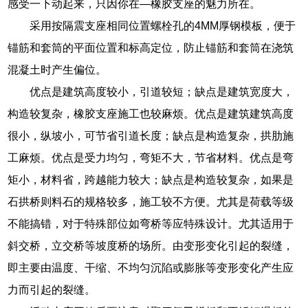
感受一下动起来，只因你在—橡胶支座的魅力所在。
采用按隔震支座相同位置螺栓孔的4MM厚钢模板，便于
锚筋和套筒的平面位置和标高定位，防止锚筋和套筒在浇筑
混凝土时产生偏位。
优点是建筑高度较小，引道较短；缺点是建筑宽度大，
构造较复杂，橡胶支座施工也较麻烦。优点是建筑建筑高度
很小，纵坡小，可节省引道长度；缺点是构造复杂，拱肋施
工麻烦。优点是受力均匀，弯矩不大，节省材料。优点是弯
矩小，材料省，跨越能力较大；缺点是构造较复杂，如果是
石拱桥则料石的规格较多，施工较不方便。尤其是荷载等级
不能搞错，对于特殊部位如弯桥等应特殊设计。尤其适用于
斜交桥，立交桥等坡度桥的场所。由变形变化引起的裂缝，
即主要由温度、干缩、不均匀沉陷或膨胀等变形变化产生应
力而引起的裂缝。