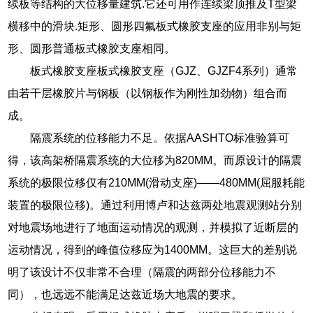
续板等结构的大位移量建筑.它还可用作连续梁顶推及T型梁
横移中的滑块.矩形、圆形四氟板式橡胶支座的应用非别与矩
形、圆形普通板式橡胶支座相同。
板式橡胶支座板式橡胶支座（GJZ、GJZF4系列）通常
由若干层橡胶片与钢板（以钢板作为刚性加劲物）组合而
成。
隔震系统的位移能力不足。依据AASHTO标准验算可
得，该高架桥隔震系统的大位移为820MM。而原设计的隔震
系统的极限位移仅有210MM(滑动支座)——480MM(屈服耗能
装置的极限位移)。通过利用博卢和达兹两处地震观测站分别
对地震场地进行了地面运动情况的观测，并模拟了近断层的
运动情况，得到的峰值位移应为1400MM。这巨大的差别说
明了该设计不仅非常不合理（隔震的两部分位移能力不
同），也远远不能满足达兹近场大地震的要求。