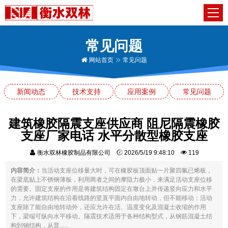
常见问题
网站首页
常见问题
新闻动态
技术支持
应用案例
常见问题
建筑橡胶隔震支座供应商 阻尼隔震橡胶
支座厂家电话 水平分散型橡胶支座
衡水双林橡胶制品有限公司
2026/5/19 9:48:10
119
内容简介：
当活动支座位移量大时，可在橡胶板顶面贴一片聚四氟已烯板，
在梁底贴上不锈钢薄板，利用两者之间的摩阻力极小，来满足活动支座位移
的需要。固定支座的作用是将建筑结构固定在墩台上并传递竖向应力和水平
力，允许建筑结构在沿着线路的竖直平面内自由地转动，但不能移动；活动
支座除了能自由地转动外，还应允许在活、温度变化及混凝土收缩的作用
下，梁端可纵向水平移动。隔震技术适用于各种结构型式，从钢筋混凝土结
构到钢结构，从普......