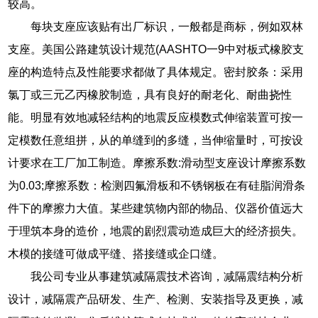
较高。
每块支座应该贴有出厂标识，一般都是商标，例如双林
支座。美国公路建筑设计规范(AASHTO一9中对板式橡胶支
座的构造特点及性能要求都做了具体规定。密封胶条：采用
氯丁或三元乙丙橡胶制造，具有良好的耐老化、耐曲挠性
能。明显有效地减轻结构的地震反应模数式伸缩装置可按一
定模数任意组拼，从的单缝到的多缝，当伸缩量时，可按设
计要求在工厂加工制造。摩擦系数:滑动型支座设计摩擦系数
为0.03;摩擦系数：检测四氟滑板和不锈钢板在有硅脂润滑条
件下的摩擦力大值。某些建筑物内部的物品、仪器价值远大
于理筑本身的造价，地震的剧烈震动造成巨大的经济损失。
木模的接缝可做成平缝、搭接缝或企口缝。
我公司专业从事建筑减隔震技术咨询，减隔震结构分析
设计，减隔震产品研发、生产、检测、安装指导及更换，减